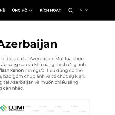
VI
 HỆ
ỦNG HỘ
KÍCH HOẠT
Azerbaijan
bị bỏ qua tại Azerbaijan. Một lựa chọn
 độ sáng cao và khả năng thích ứng linh
flash xenon
mà người tiêu dùng có thể
, bao gồm chụp ảnh và tổ chức sự kiện.
ng tại Azerbaijan và muốn chiếu sáng
g cân nhắc.