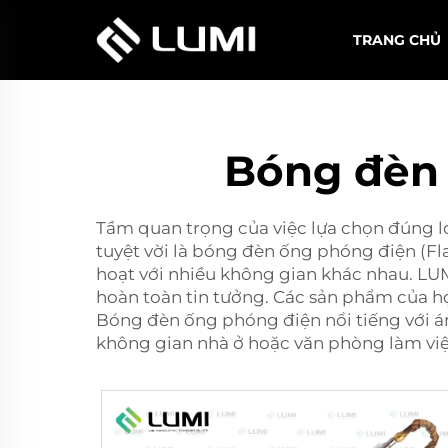
TRANG CHỦ
Bóng đèn 
Tầm quan trọng của việc lựa chọn đúng lo
tuyệt vời là bóng đèn ống phóng điện (Fl
hoạt với nhiều không gian khác nhau. L
hoàn toàn tin tưởng. Các sản phẩm của h
Bóng đèn ống phóng điện nổi tiếng với án
không gian nhà ở hoặc văn phòng làm việ