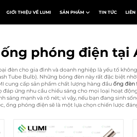
GIỚI THIỆU VỀ LUMI
SẢN PHẨM
TIN TỨC
LIÊN
ống phóng điện tại 
ại đèn cho gia đình và doanh nghiệp là yếu tố không 
ash Tube Bulb). Những bóng đèn này rất đặc biệt nhờ
UMI cung cấp sản phẩm chất lượng hàng đầu
ống đèn 
ọ đáp ứng nhu cầu chiếu sáng cho mọi loại hoạt động
h sáng mạnh và rõ nét; vì vậy, nếu bạn đang sinh số
c, ống phóng điện sẽ là một lựa chọn chiến lược đán