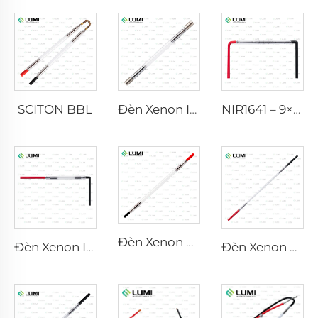
SCITON BBL
Đèn Xenon IPL P1640 – 7×47×110 mm
NIR1641 – 9×45×110 mm
Đèn Xenon Laser L2741 – 7×100×167 mm
Đèn Xenon IPL P1541 – 9×45×100 mm
Đèn Xenon Laser L2851-5×105×175 mm