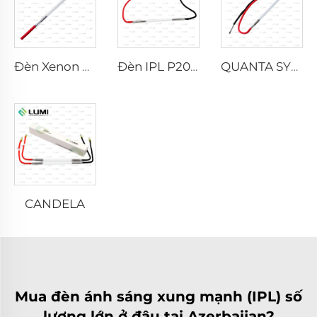
Đèn Xenon Laser L2021-7×65×130 mm
Đèn IPL P2021-7×65×130 mm
QUANTA SYSTEM
CANDELA
Mua đèn ánh sáng xung mạnh (IPL) số
lượng lớn ở đâu tại Azerbaijan?