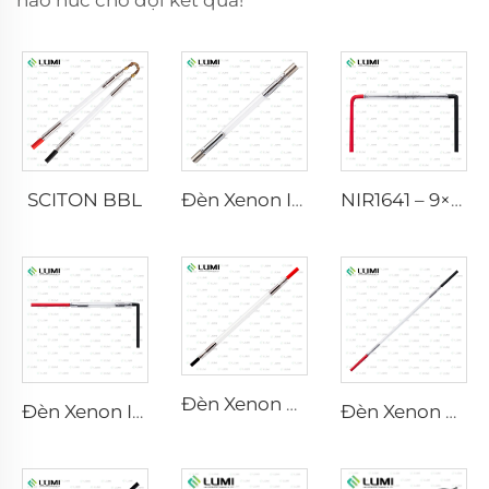
háo hức chờ đợi kết quả!
SCITON BBL
Đèn Xenon IPL P1640 – 7×47×110 mm
NIR1641 – 9×45×110 mm
Đèn Xenon Laser L2741 – 7×100×167 mm
Đèn Xenon IPL P1541 – 9×45×100 mm
Đèn Xenon Laser L2851-5×105×175 mm