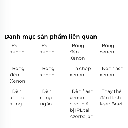
Danh mục sản phẩm liên quan
Đèn
Đèn
Bóng
Bóng
xenon
xenon
đèn
xenon
Xenon
Bóng
Bóng
Tia chớp
Đèn flash
đèn
xenon
xenon
xenon
Xenon
Đèn
Đèn
Đèn flash
Thay thế
xéneon
cung
xenon
đèn flash
xung
ngắn
cho thiết
laser Brazil
bị IPL tại
Azerbaijan