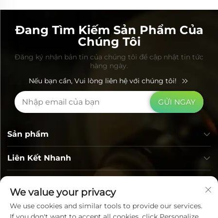
giờ
Đang Tìm Kiếm Sản Phẩm Của
Chúng Tôi
Đăng ký nhận bản tin của chúng tôi để cập nhật tin tức
hàng ngày.
Nếu bạn cần, Vui lòng liên hệ với chúng tôi!
GỬI NGAY
Sản phẩm
Liên Kết Nhanh
Thông tin liên hệ
We value your privacy
We use cookies and similar tools to provide our services.
If you don't want to accept all cookies, click Personalize