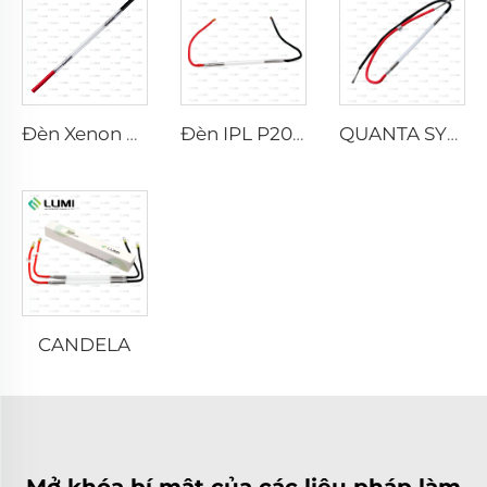
Đèn Xenon Laser L2021-7×65×130 mm
Đèn IPL P2021-7×65×130 mm
QUANTA SYSTEM
CANDELA
Mở khóa bí mật của các liệu pháp làm