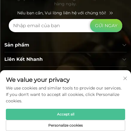
hàng ngày.
Nếu bạn cần, Vui lòng liên hệ với chúng tôi!
GỬI NGAY
Sản phẩm
Liên Kết Nhanh
Thông tin liên hệ
We value your privacy
We use cookies and similar tools to provide our services.
If you don't want to accept all cookies, click Personalize
cookies.
Accept all
Bản quyền © Lumi Photoelectric Technology Co., Ltd. Tất
Personalize cookies
cả các quyền được bảo lưu —
Chính sách bảo mật
—
Blog