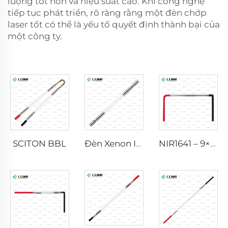
lượng tốt hơn và hiệu suất cao. Khi công nghệ
tiếp tục phát triển, rõ ràng rằng một đèn chớp
laser tốt có thể là yếu tố quyết định thành bại của
một công ty.
SCITON BBL
Đèn Xenon IPL P1640 – 7×47×110 mm
NIR1641 – 9×45×110 mm