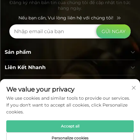
Đăng ký nhận bản tin của chúng tôi để cập nhật tin tức
hàng ngày.
Nếu bạn cần, Vui lòng liên hệ với chúng tôi!
GỬI NGAY
Sản phẩm
Liên Kết Nhanh
Thông tin liên hệ
We value your privacy
We use cookies and similar tools to provide our services.
If you don't want to accept all cookies, click Personalize
cookies.
Accept all
Bản quyền © Lumi Photoelectric Technology Co., Ltd. Tất
Personalize cookies