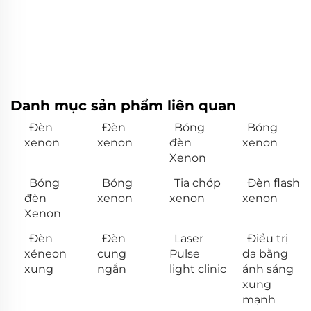
Danh mục sản phẩm liên quan
Đèn
Đèn
Bóng
Bóng
xenon
xenon
đèn
xenon
Xenon
Bóng
Bóng
Tia chớp
Đèn flash
đèn
xenon
xenon
xenon
Xenon
Đèn
Đèn
Laser
Điều trị
xéneon
cung
Pulse
da bằng
xung
ngắn
light clinic
ánh sáng
xung
mạnh