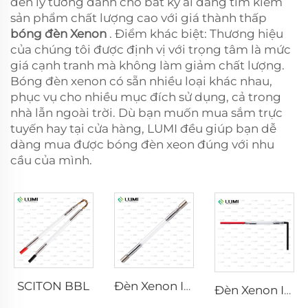
đến lý tưởng dành cho bất kỳ ai đang tìm kiếm
sản phẩm chất lượng cao với giá thành thấp
bóng đèn Xenon
. Điểm khác biệt: Thương hiệu
của chúng tôi được định vị với trọng tâm là mức
giá cạnh tranh mà không làm giảm chất lượng.
Bóng đèn xenon có sẵn nhiều loại khác nhau,
phục vụ cho nhiều mục đích sử dụng, cả trong
nhà lẫn ngoài trời. Dù bạn muốn mua sắm trực
tuyến hay tại cửa hàng, LUMI đều giúp bạn dễ
dàng mua được bóng đèn xeon đúng với nhu
cầu của mình.
SCITON BBL
Đèn Xenon IPL P1640 – 7×47×110 mm
Đèn Xenon IPL P1541 – 9×45×100 mm