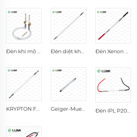
Đèn khí mô phỏng ánh sáng mặt trời D1200 – 10×110 mm
Đèn diệt khuẩn xung mạnh L5590 – 9×250×300 mm
Đèn Xenon Laser L2021-7×65×130 mm
KRYPTON FLASH
Geiger-Mueller M4011
Đèn IPL P2021-7×65×130 mm