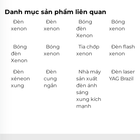
Danh mục sản phẩm liên quan
Đèn
Đèn
Bóng
Bóng
xenon
xenon
đèn
xenon
Xenon
Bóng
Bóng
Tia chớp
Đèn flash
đèn
xenon
xenon
xenon
Xenon
Đèn
Đèn
Nhà máy
Đèn laser
xéneon
cung
sản xuất
YAG Brazil
xung
ngắn
đèn ánh
sáng
xung kích
mạnh