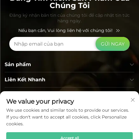
Chúng Tôi
Đăng ký nhận bản tin của chúng tôi để cập nhật tin tức
hàng ngày.
Nếu bạn cần, Vui lòng liên hệ với chúng tôi!
GỬI NGAY
Sản phẩm
Liên Kết Nhanh
Thông tin liên hệ
We value your privacy
We use cookies and similar tools to provide our services.
If you don't want to accept all cookies, click Personalize
cookies.
Accept all