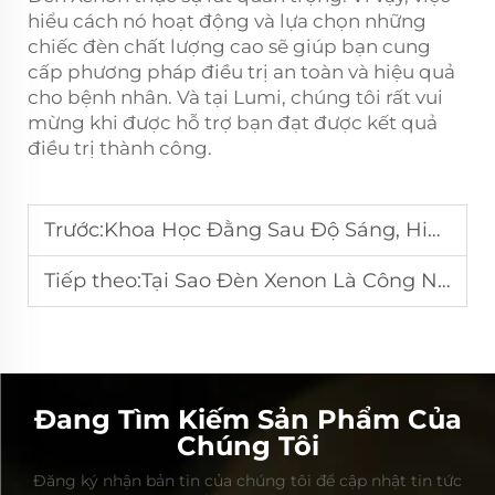
hiểu cách nó hoạt động và lựa chọn những
chiếc đèn chất lượng cao sẽ giúp bạn cung
cấp phương pháp điều trị an toàn và hiệu quả
cho bệnh nhân. Và tại Lumi, chúng tôi rất vui
mừng khi được hỗ trợ bạn đạt được kết quả
điều trị thành công.
Trước:
Khoa Học Đằng Sau Độ Sáng, Hiệu Suất Và Độ Bền Của Đèn Xenon
Tiếp theo:
Tại Sao Đèn Xenon Là Công Nghệ Cốt Lõi Đằng Sau Các Thiết Bị Triệt Lông Hiệu Quả
Đang Tìm Kiếm Sản Phẩm Của
Chúng Tôi
Đăng ký nhận bản tin của chúng tôi để cập nhật tin tức