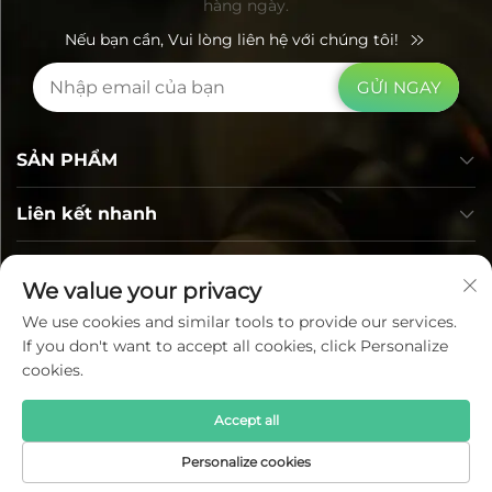
hàng ngày.
Nếu bạn cần, Vui lòng liên hệ với chúng tôi!
GỬI NGAY
SẢN PHẨM
Liên kết nhanh
Thông tin liên hệ
We value your privacy
We use cookies and similar tools to provide our services.
If you don't want to accept all cookies, click Personalize
cookies.
Accept all
Bản quyền © Lumi Photoelectric Technology Co., Ltd. Tất
Personalize cookies
cả các quyền được bảo lưu —
Chính sách bảo mật
—
Blog