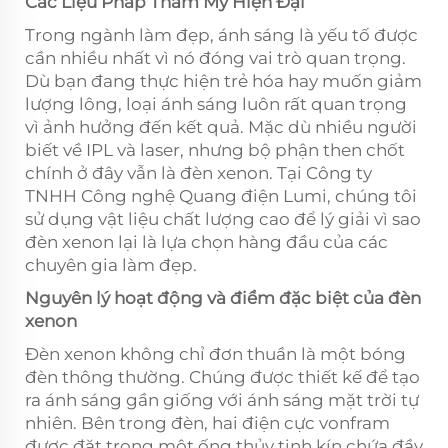
Các Liệu Pháp Thẩm Mỹ Hiện Đại
Trong ngành làm đẹp, ánh sáng là yếu tố được
cần nhiều nhất vì nó đóng vai trò quan trọng.
Dù bạn đang thực hiện trẻ hóa hay muốn giảm
lượng lông, loại ánh sáng luôn rất quan trọng
vì ảnh hưởng đến kết quả. Mặc dù nhiều người
biết về IPL và laser, nhưng bộ phận then chốt
chính ở đây vẫn là đèn xenon. Tại Công ty
TNHH Công nghệ Quang điện Lumi, chúng tôi
sử dụng vật liệu chất lượng cao để lý giải vì sao
đèn xenon lại là lựa chọn hàng đầu của các
chuyên gia làm đẹp.
Nguyên lý hoạt động và điểm đặc biệt của đèn
xenon
Đèn xenon không chỉ đơn thuần là một bóng
đèn thông thường. Chúng được thiết kế để tạo
ra ánh sáng gần giống với ánh sáng mặt trời tự
nhiên. Bên trong đèn, hai điện cực vonfram
được đặt trong một ống thủy tinh kín chứa đầy