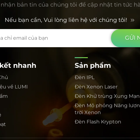
nhận bản tin của chúng tôi để cập nhật tin tức h
Nếu bạn cần, Vui lòng liên hệ với chúng tôi!
GỬI 
 kết nhanh
Sản phẩm
Chủ
Đèn IPL
hiệu về LUMI
Đèn Xenon Laser
hẩm
Đèn Khử trùng Xung Mạ
c
Đèn Mô phỏng Năng lượn
trời Xenon
ệ
Đèn Flash Krypton
oạt