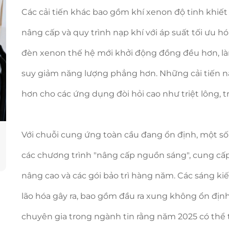
Các cải tiến khác bao gồm khí xenon độ tinh khiế
nâng cấp và quy trình nạp khí với áp suất tối ưu hó
đèn xenon thế hệ mới khởi động đồng đều hơn, l
suy giảm năng lượng phẳng hơn. Những cải tiến n
hơn cho các ứng dụng đòi hỏi cao như triệt lông, trẻ
Với chuỗi cung ứng toàn cầu đang ổn định, một số 
các chương trình "nâng cấp nguồn sáng", cung cấ
nâng cao và các gói bảo trì hàng năm. Các sáng ki
lão hóa gây ra, bao gồm đầu ra xung không ổn địn
chuyên gia trong ngành tin rằng năm 2025 có thể