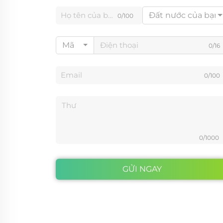
Đất nước của bạn
0/100
Mã
0/16
0/100
0/1000
GỬI NGAY