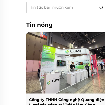
Tin nóng
Công ty TNHH Công nghệ Quang điện
Lumi tỏa sáng tại Triển lãm Công