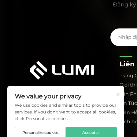
Đăng ký 
Liên
Trang 
Giới t
Sản P
We value your privacy
Tin Tứ
We use cookies and similar tools to provide our
services. If you don't want to accept all cookies,
Liên H
click Personalize cookies.
Kích h
Personalize cookies
Accept all