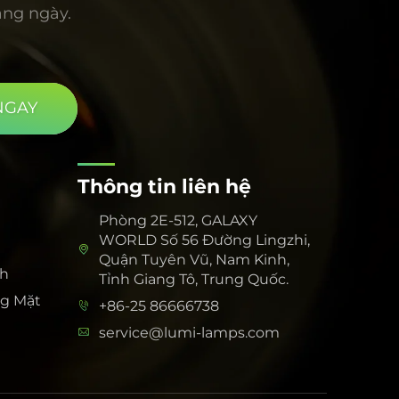
àng ngày.
NGAY
Thông tin liên hệ
Phòng 2E-512, GALAXY
WORLD Số 56 Đường Lingzhi,
Quận Tuyên Vũ, Nam Kinh,
nh
Tỉnh Giang Tô, Trung Quốc.
g Mặt
+86-25 86666738
service@lumi-lamps.com