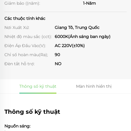
Giảm bảo ((năm):
1-Năm
Các thuộc tính khác
Nơi Xuất Xứ:
Giang Tô, Trung Quốc
Nhiệt độ màu sắc (cct):
6000K(Ánh sáng ban ngày)
Điện Áp Đầu Vào(V):
AC 220V(±10%)
Chỉ số hoàn màu(Ra);
90
Đèn tắt hỗ trợ:
NO
Thông số kỹ thuật
Màn hình hiển thị
Thông số kỹ thuật
Nguồn sáng: