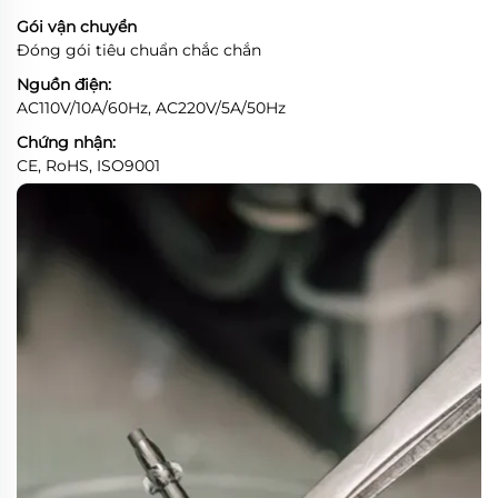
Gói vận chuyển
Đóng gói tiêu chuẩn chắc chắn
Nguồn điện:
AC110V/10A/60Hz, AC220V/5A/50Hz
Chứng nhận:
CE, RoHS, ISO9001