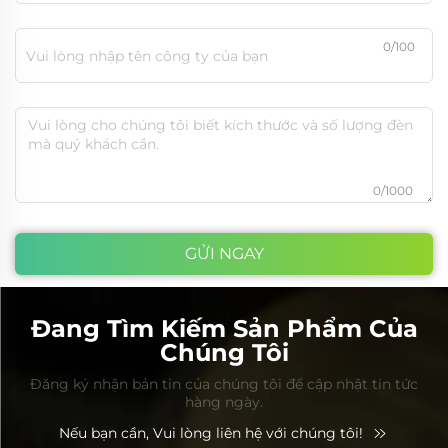
0/100
0/1000
GỬI NGAY
Đang Tìm Kiếm Sản Phẩm Của
Chúng Tôi
Đăng ký nhận bản tin của chúng tôi để cập nhật tin tức
hàng ngày.
Nếu bạn cần, Vui lòng liên hệ với chúng tôi!