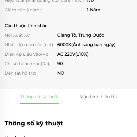
Hiệu suất phát quang của đèn(lm/w);
170
Giảm bảo ((năm):
1-Năm
Các thuộc tính khác
Nơi Xuất Xứ:
Giang Tô, Trung Quốc
Nhiệt độ màu sắc (cct):
6000K(Ánh sáng ban ngày)
Điện Áp Đầu Vào(V):
AC 220V(±10%)
Chỉ số hoàn màu(Ra);
90
Đèn tắt hỗ trợ:
NO
Thông số kỹ thuật
Màn hình hiển thị
Thông số kỹ thuật