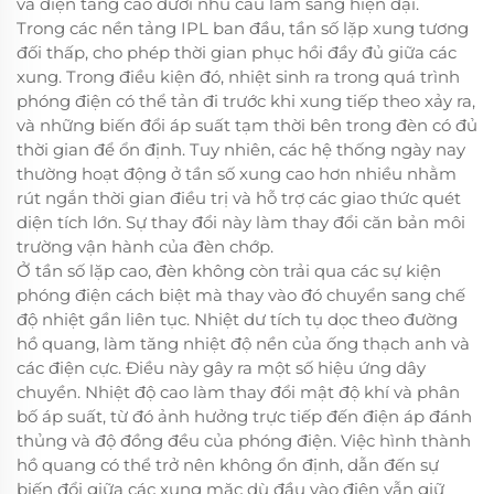
và điện tăng cao dưới nhu cầu lâm sàng hiện đại.
Trong các nền tảng IPL ban đầu, tần số lặp xung tương
đối thấp, cho phép thời gian phục hồi đầy đủ giữa các
xung. Trong điều kiện đó, nhiệt sinh ra trong quá trình
phóng điện có thể tản đi trước khi xung tiếp theo xảy ra,
và những biến đổi áp suất tạm thời bên trong đèn có đủ
thời gian để ổn định. Tuy nhiên, các hệ thống ngày nay
thường hoạt động ở tần số xung cao hơn nhiều nhằm
rút ngắn thời gian điều trị và hỗ trợ các giao thức quét
diện tích lớn. Sự thay đổi này làm thay đổi căn bản môi
trường vận hành của đèn chớp.
Ở tần số lặp cao, đèn không còn trải qua các sự kiện
phóng điện cách biệt mà thay vào đó chuyển sang chế
độ nhiệt gần liên tục. Nhiệt dư tích tụ dọc theo đường
hồ quang, làm tăng nhiệt độ nền của ống thạch anh và
các điện cực. Điều này gây ra một số hiệu ứng dây
chuyền. Nhiệt độ cao làm thay đổi mật độ khí và phân
bố áp suất, từ đó ảnh hưởng trực tiếp đến điện áp đánh
thủng và độ đồng đều của phóng điện. Việc hình thành
hồ quang có thể trở nên không ổn định, dẫn đến sự
biến đổi giữa các xung mặc dù đầu vào điện vẫn giữ