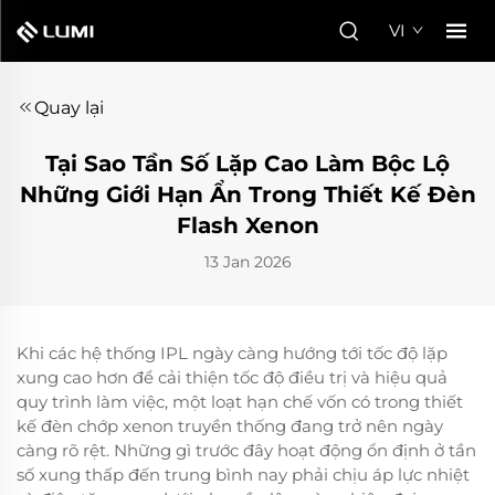
VI
Quay lại
Tại Sao Tần Số Lặp Cao Làm Bộc Lộ
Những Giới Hạn Ẩn Trong Thiết Kế Đèn
Flash Xenon
13 Jan 2026
Khi các hệ thống IPL ngày càng hướng tới tốc độ lặp
xung cao hơn để cải thiện tốc độ điều trị và hiệu quả
quy trình làm việc, một loạt hạn chế vốn có trong thiết
kế đèn chớp xenon truyền thống đang trở nên ngày
càng rõ rệt. Những gì trước đây hoạt động ổn định ở tần
số xung thấp đến trung bình nay phải chịu áp lực nhiệt