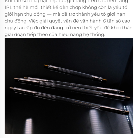
Khi tần suất lặp lại tiếp tục gia tăng trên các nền tảng
IPL thế hệ mới, thiết kế đèn chớp không còn là yếu tố
giới hạn thụ động — mà đã trở thành yếu tố giới hạn
chủ động. Việc giải quyết vấn đề vận hành ở tần số cao
ngay tại cấp độ đèn đang trở nên thiết yếu để khai thác
giai đoạn tiếp theo của hiệu năng hệ thống.