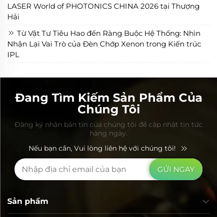
LASER World of PHOTONICS CHINA 2026 tại Thượng
Hải
Từ Vật Tư Tiêu Hao đến Ràng Buộc Hệ Thống: Nhìn
Nhận Lại Vai Trò của Đèn Chớp Xenon trong Kiến trúc
IPL
Đang Tìm Kiếm Sản Phẩm Của
Chúng Tôi
Đăng ký nhận bản tin của chúng tôi để cập nhật tin tức
hàng ngày.
Nếu bạn cần, Vui lòng liên hệ với chúng tôi!
GỬI NGAY
Sản phẩm