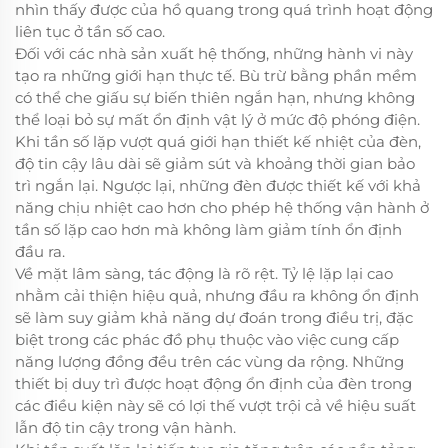
nhìn thấy được của hồ quang trong quá trình hoạt động
liên tục ở tần số cao.
Đối với các nhà sản xuất hệ thống, những hành vi này
tạo ra những giới hạn thực tế. Bù trừ bằng phần mềm
có thể che giấu sự biến thiên ngắn hạn, nhưng không
thể loại bỏ sự mất ổn định vật lý ở mức độ phóng điện.
Khi tần số lặp vượt quá giới hạn thiết kế nhiệt của đèn,
độ tin cậy lâu dài sẽ giảm sút và khoảng thời gian bảo
trì ngắn lại. Ngược lại, những đèn được thiết kế với khả
năng chịu nhiệt cao hơn cho phép hệ thống vận hành ở
tần số lặp cao hơn mà không làm giảm tính ổn định
đầu ra.
Về mặt lâm sàng, tác động là rõ rệt. Tỷ lệ lặp lại cao
nhằm cải thiện hiệu quả, nhưng đầu ra không ổn định
sẽ làm suy giảm khả năng dự đoán trong điều trị, đặc
biệt trong các phác đồ phụ thuộc vào việc cung cấp
năng lượng đồng đều trên các vùng da rộng. Những
thiết bị duy trì được hoạt động ổn định của đèn trong
các điều kiện này sẽ có lợi thế vượt trội cả về hiệu suất
lẫn độ tin cậy trong vận hành.