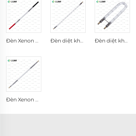
Đèn Xenon Laser L1921 - 7×60×125 mm
Đèn diệt khuẩn xung mạnh L5590 – 9×250×300 mm
Đèn diệt khuẩn xung mạnh L1890U – 9×40×140U mm
Đèn Xenon Laser L3180-8×100×210mm