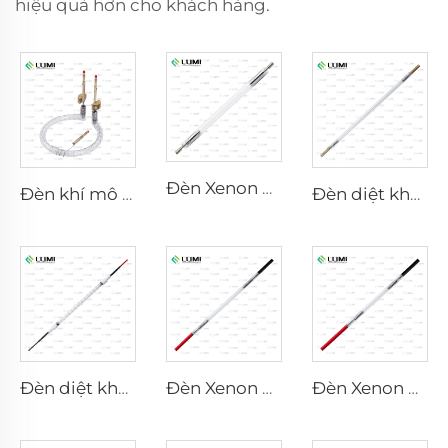
hiệu quả hơn cho khách hàng.
Đèn Xenon Laser L2851 – 5×105×175 mm
Đèn khí mô phỏng ánh sáng mặt trời D1200 – 10×110 mm
Đèn diệt khuẩn xung mạnh L3670 – 7×160×200 mm
Đèn diệt khuẩn xung mạnh L3031 – 8×130×165 mm (Dây)
Đèn Xenon Laser L2051 – 5×70×130 mm
Đèn Xenon Laser L1721 – 7×50×115 mm