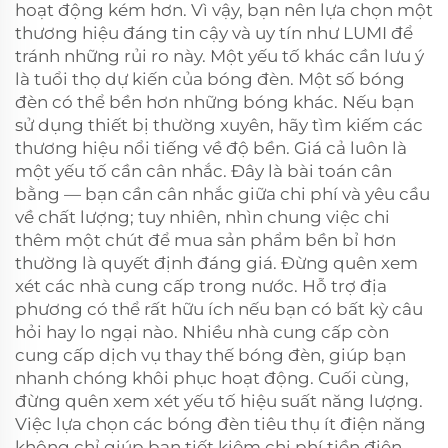
hoạt động kém hơn. Vì vậy, bạn nên lựa chọn một
thương hiệu đáng tin cậy và uy tín như LUMI để
tránh những rủi ro này. Một yếu tố khác cần lưu ý
là tuổi thọ dự kiến của bóng đèn. Một số bóng
đèn có thể bền hơn những bóng khác. Nếu bạn
sử dụng thiết bị thường xuyên, hãy tìm kiếm các
thương hiệu nổi tiếng về độ bền. Giá cả luôn là
một yếu tố cần cân nhắc. Đây là bài toán cân
bằng — bạn cần cân nhắc giữa chi phí và yêu cầu
về chất lượng; tuy nhiên, nhìn chung việc chi
thêm một chút để mua sản phẩm bền bỉ hơn
thường là quyết định đáng giá. Đừng quên xem
xét các nhà cung cấp trong nước. Hỗ trợ địa
phương có thể rất hữu ích nếu bạn có bất kỳ câu
hỏi hay lo ngại nào. Nhiều nhà cung cấp còn
cung cấp dịch vụ thay thế bóng đèn, giúp bạn
nhanh chóng khôi phục hoạt động. Cuối cùng,
đừng quên xem xét yếu tố hiệu suất năng lượng.
Việc lựa chọn các bóng đèn tiêu thụ ít điện năng
không chỉ giúp bạn tiết kiệm chi phí tiền điện