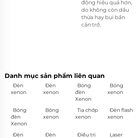
động hiệu quả hơn,
do không còn dầu
thừa hay bụi bẩn
cản trở.
Danh mục sản phẩm liên quan
Đèn
Đèn
Bóng
Bóng
xenon
xenon
đèn
xenon
Xenon
Bóng
Bóng
Tia chớp
Đèn flash
đèn
xenon
xenon
xenon
Xenon
Đèn
Đèn
Điều trị
Laser