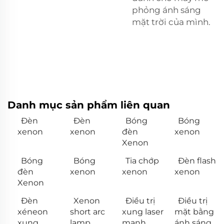
phỏng ánh sáng
mặt trời của mình.
Danh mục sản phẩm liên quan
Đèn
Đèn
Bóng
Bóng
xenon
xenon
đèn
xenon
Xenon
Bóng
Bóng
Tia chớp
Đèn flash
đèn
xenon
xenon
xenon
Xenon
Đèn
Xenon
Điều trị
Điều trị
xéneon
short arc
xung laser
mặt bằng
xung
lamp
mạnh
ánh sáng