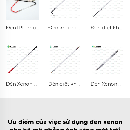
Đèn lPL, model 7-60-125 Dây điện
Đèn khí mô phỏng ánh sáng mặt trời D3801 – 10×160×210 mm
Đèn diệt khuẩn xung mạnh L3031 – 8×130×165 mm (Dây)
Đèn Xenon Laser L2051 – 5×70×130 mm
Đèn diệt khuẩn xung mạnh L5590 – 9×250×300 mm
Đèn Xenon Laser L1530-8×45×100 mm
Ưu điểm của việc sử dụng đèn xenon
cho bộ mô phỏng ánh sáng mặt trời