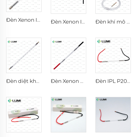
Đèn Xenon IPL P1640 – 7×47×110 mm
Đèn Xenon IPL P1541 – 9×45×100 mm
Đèn khí mô phỏng ánh sáng mặt trời D1200 – 10×110 mm
Đèn diệt khuẩn xung mạnh L5590 – 9×250×300 mm
Đèn Xenon Laser L2021-7×65×130 mm
Đèn IPL P2021-7×65×130 mm