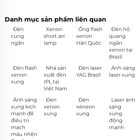
Danh mục sản phẩm liên quan
Đèn
Xenon
Ống flash
Đèn hồ
cung
short arc
xenon
quang
ngắn
lamp
Hàn Quốc
ngắn
xenon tại
Brazil
Đèn flash
Nhà sản
Đèn laser
Ánh sáng
xenon
xuất đèn
YAG Brazil
laser xung
xung
IPL tại
Việt Nam
Ánh sáng
Đèn
Đèn
Laser ánh
xung kích
xenon
xéneon
sáng
mạnh để
xung
xung
xung
điều trị
động
mạch
mạnh
máu nhện